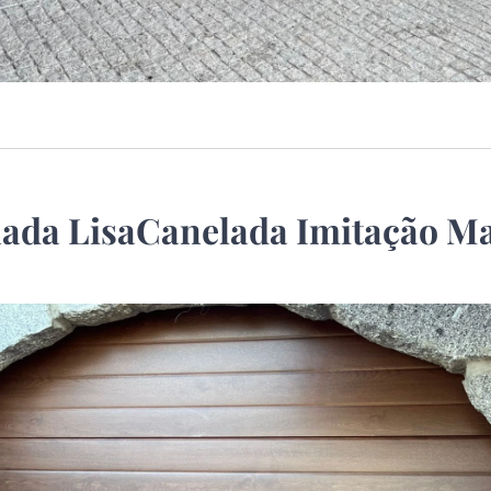
nada LisaCanelada Imitação Ma